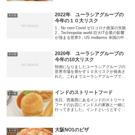
ーがここの店のチャーシューが香港一番
と紹介してバズっている店に行きまし
た。コウズウェイベイから徒...
2022年 ユーラシアグループの
未分類
今年の１０大リスク
1，No zero Covid ゼロコロナ政策の失敗
2，Technopolar world 巨大IT企業の影響
が強まる世界3，US midterms 米国の中間
選挙4，China at home 中国の国内政策
5，Russia ロシア6，I...
2020年 ユーラシアグループの
未分類
今年の10大リスク
恒例になりましたユーラシアグループの
世界市場を脅かす１０大リスクが発表さ
れた。これまでユーラシアグループで
は、米国内政治を最大リスクに挙げたこ
とはなかった。でも今年は前例のない形
で試される見通しである。１，誰が米国
インドのストリートフード
未分類
を統治するか １１月の大...
先日、西葛西にあるインドのストリート
フードのお店にインド人の家族と一緒に
行ってきました。インドというとすぐに
カレーのイメージですがストリートフー
ドにも美味しい物が沢山ありました。お
店に入った時は我々しか居ませんでした
が、さすがインド人が２０...
大阪NO1のピザ
未分類