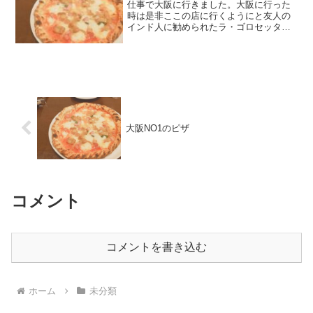
仕事で大阪に行きました。大阪に行った
時は是非ここの店に行くようにと友人の
インド人に勧められたラ・ゴロセッタと
いうピザ屋に行きました。我々の業界の
インド人は菜食主義者なので世界中何処
に行っても食べれるのはピザ。だからピ
ザに関しては、東京でも何...
大阪NO1のピザ
コメント
コメントを書き込む
ホーム
未分類