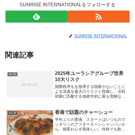
SUNRISE INTERNATIONALをフォローする
SUNRISE INTERNATIONAL
関連記事
2025年ユーラシアグループ世界
未分類
10大リスク
国際秩序をを指導する国家がないことに
よる混迷を最大のリスクと指摘し、冷戦
初期に匹敵する地政学的に最も危険な１
年なると警報を鳴らした。10大リスク
1，深まるGゼロ世界の混迷 2，トラン
プの支配 3，米中決裂 4，トランプノ
香港で話題のチャーシュー
未分類
ミクス 5，ならず...
半年ぶりの香港。スタートはいつものマ
ンダリンのアフターヌーンシャンパンか
ら。相変わらず美味しい。何杯でも飲め
る。今回は香港の有名なインフルエンサ